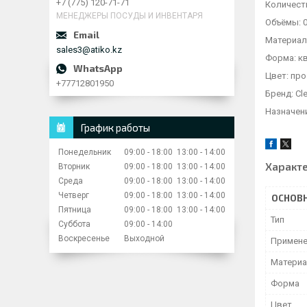
+7 (775) 120-71-71
Количеств
МЕНЕДЖЕРЫ ПОСУДЫ И ИНВЕНТАРЯ
Объёмы: 0,1
Материал
sales3@atiko.kz
Форма: к
Цвет: пр
+77712801950
Бренд: Cl
Назначен
График работы
Понедельник
09:00
18:00
13:00
14:00
Характ
Вторник
09:00
18:00
13:00
14:00
Среда
09:00
18:00
13:00
14:00
Четверг
09:00
18:00
13:00
14:00
ОСНОВ
Пятница
09:00
18:00
13:00
14:00
Тип
Суббота
09:00
14:00
Воскресенье
Выходной
Примене
Матери
Форма
Цвет