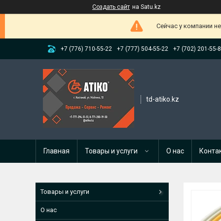
Создать сайт
на Satu.kz
Сейчас у компании н
+7 (776) 710-55-22
+7 (777) 504-55-22
+7 (702) 201-55-
td-atiko.kz
Главная
Товары и услуги
О нас
Конта
Товары и услуги
О нас