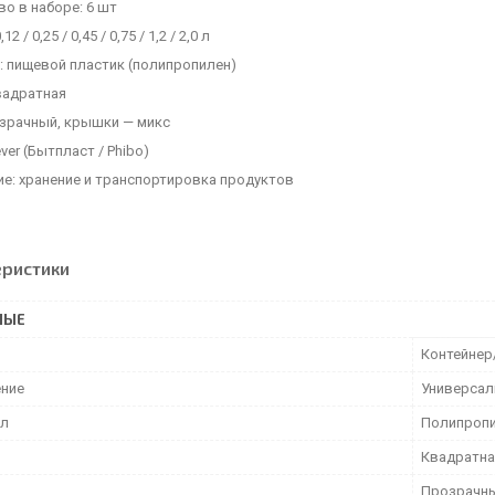
о в наборе: 6 шт
2 / 0,25 / 0,45 / 0,75 / 1,2 / 2,0 л
: пищевой пластик (полипропилен)
вадратная
озрачный, крышки — микс
ever (Бытпласт / Phibo)
ие: хранение и транспортировка продуктов
еристики
НЫЕ
Контейнер
ние
Универсал
ал
Полипроп
Квадратна
Прозрачн