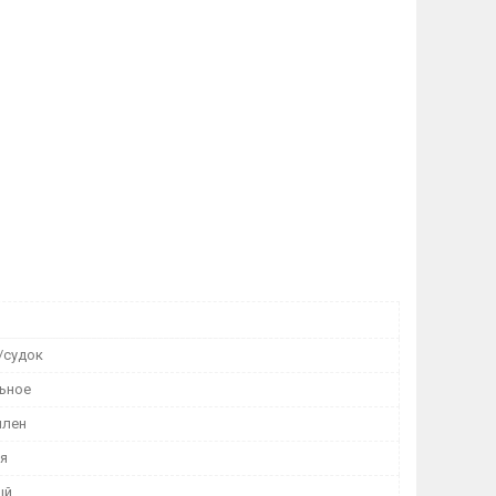
/судок
ьное
илен
я
ый