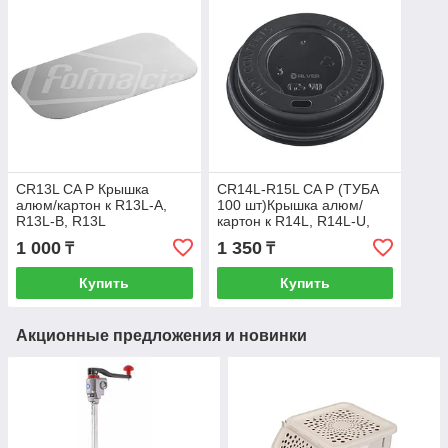
CR13L CA P Крышка
CR14L-R15L CA P (ТУБА
алюм/картон к R13L-A,
100 шт)Крышка алюм/
R13L-B, R13L
картон к R14L, R14L-U,
(упак.100шт) (3636.0000
R14-A, R14-B, R14-F
1 000
1 350
₸
₸
Без печати)
(3635.0000 Без
Купить
Купить
Акционные предложения и новинки