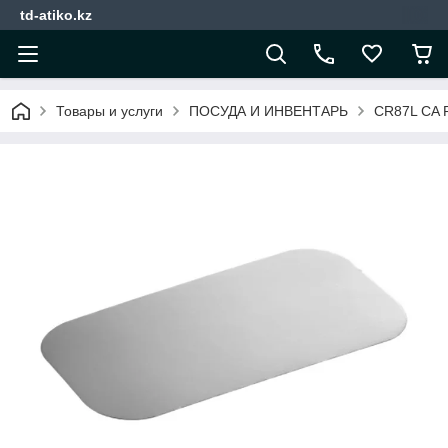
td-atiko.kz
Товары и услуги
ПОСУДА И ИНВЕНТАРЬ
CR87L CA P