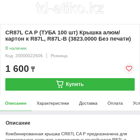
CR87L CA P (ТУБА 100 шт) Крышка алюм/
картон к R87L, R87L-B (3823.0000 Без печати)
В наличии
Код: 20000022606
Розница
1 600
₸
Купить
Описание
Характеристики
Доставка
Оплата
Усл
Описание
Комбинированная крышка CR87L CA P предназначена для
герметичного закрытия алюминиевых контейнеров R87L и