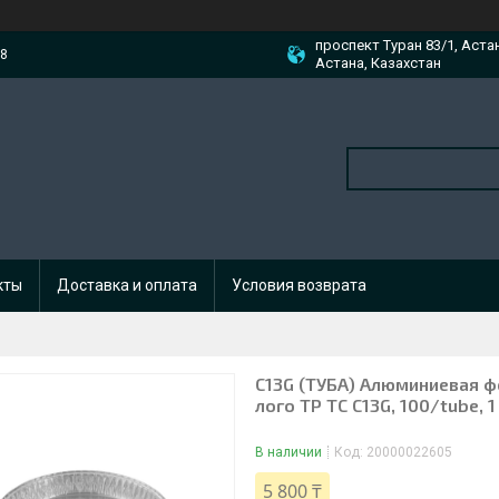
проспект Туран 83/1, Аста
88
Астана, Казахстан
кты
Доставка и оплата
Условия возврата
C13G (ТУБА) Алюминиевая фо
лого TP TC C13G, 100/tube, 1
В наличии
Код:
20000022605
5 800 ₸