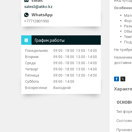
вид проду
sales3@atiko.kz
Особенн
Мат
Фор
+77712801950
Разм
Объё
Темп
График работы
Под
Не требу
Понедельник
09:00
18:00
13:00
14:00
Вторник
09:00
18:00
13:00
14:00
Назначени
доставки
Среда
09:00
18:00
13:00
14:00
Четверг
09:00
18:00
13:00
14:00
Пятница
09:00
18:00
13:00
14:00
Суббота
09:00
14:00
Воскресенье
Выходной
Характ
ОСНОВ
Тип фор
Состоян
Произво