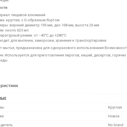
кции.
ости
:
ериал: пищевой алюминий
ма: круглая, с G-образным бортом
еры: верхний диаметр 195 мм, дно 168 мм, высота 26 мм
м: около 625 мл
ературный режим: от −40°C до +280°C
ходит для выпечки, заморозки, хранения и транспортировки
ет мытья, предназначена для одноразового использования Возможнос
е: Используется для приготовления пирогов, кишей, десертов, горячих
 еды.
еристики
НЫЕ
мы
Круглая
ие
Новое
дитель
No brand