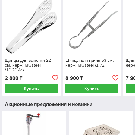
Щипцы для выпечки 22
Щипцы для гриля 53 см.
Щипц
см. нерж. MGsteel
нерж. MGsteel /1/72/
нерж
/1/12/144/
2 800
8 900
7 9
₸
₸
Купить
Купить
Акционные предложения и новинки