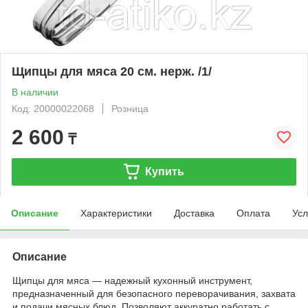
Щипцы для мяса 20 см. нерж. /1/
В наличии
Код: 20000022068
Розница
2 600
₸
Купить
Описание
Характеристики
Доставка
Оплата
Усл
Описание
Щипцы для мяса — надежный кухонный инструмент,
предназначенный для безопасного переворачивания, захвата
и подачи мясных блюд. Позволяют аккуратно работать с