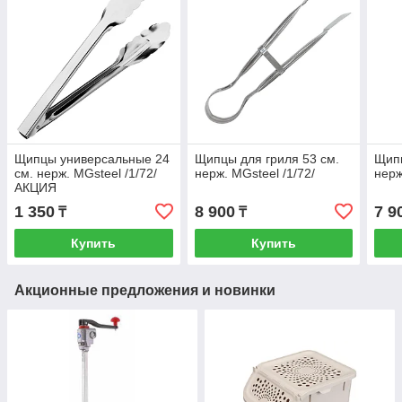
Щипцы универсальные 24
Щипцы для гриля 53 см.
Щипц
см. нерж. MGsteel /1/72/
нерж. MGsteel /1/72/
нерж
АКЦИЯ
1 350
8 900
7 9
₸
₸
Купить
Купить
Акционные предложения и новинки