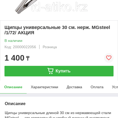
Щипцы универсальные 30 см. нерж. MGsteel
/1/72/ АКЦИЯ
В наличии
Код: 20000022056
Розница
1 400
₸
Купить
Описание
Характеристики
Доставка
Оплата
Усл
Описание
Щипцы универсальные длиной 30 см из нержавеющей стали
MGsteel — это компактный и удобный кухонный инструмент,