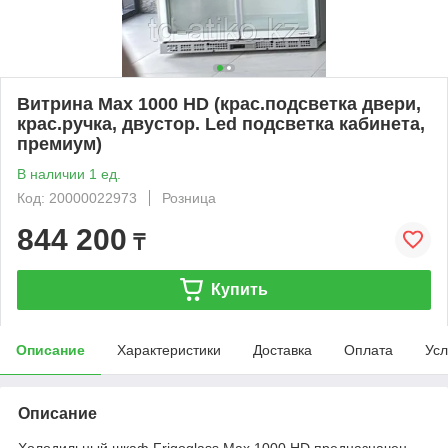
Витрина Max 1000 HD (крас.подсветка двери,
крас.ручка, двустор. Led подсветка кабинета,
премиум)
В наличии 1 ед.
Код: 20000022973
Розница
844 200
₸
Купить
Описание
Характеристики
Доставка
Оплата
Усл
Описание
Холодильный шкаф Frigoglass Max 1000 HD предназначен