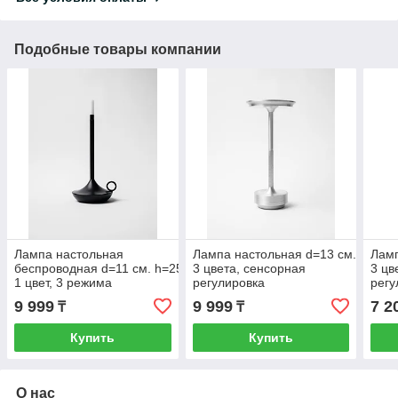
Подобные товары компании
Лампа настольная
Лампа настольная d=13 см. h=27,5
Ламп
беспроводная d=11 см. h=25,5 см.
3 цвета, сенсорная
3 цв
1 цвет, 3 режима
регулировка
регу
яркости, алюм., черная LED CANDLE
яркости, алюм., серебристая LED
ярко
9 999
9 999
7 2
₸
₸
золо
Купить
Купить
О нас