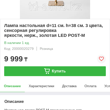
Лампа настольная d=11 см. h=38 см. 3 цвета,
сенсорная регулировка
яркости, нерж., золотая LED POST-M
В наличии 1 ед.
Код: 20000020279
Розница
9 999
₸
Купить
Описание
Характеристики
Доставка
Оплата
Усл
Описание
Настольная лампа POST-M предназначена для