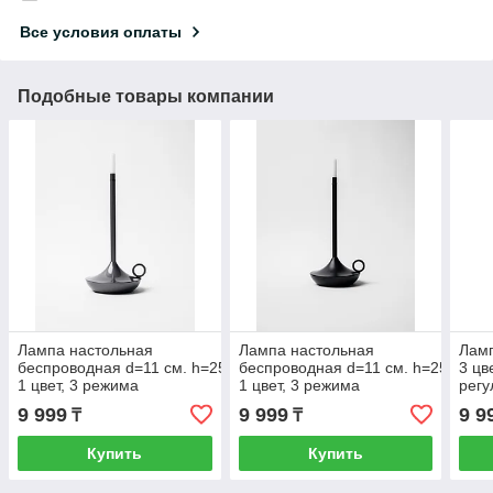
Все условия оплаты
Подобные товары компании
Лампа настольная
Лампа настольная
Ламп
беспроводная d=11 см. h=25,5 см.
беспроводная d=11 см. h=25,5 см.
3 цв
1 цвет, 3 режима
1 цвет, 3 режима
регу
яркости, алюм., серая LED CANDLE
яркости, алюм., черная LED CAND
ярко
9 999
9 999
9 9
₸
₸
Купить
Купить