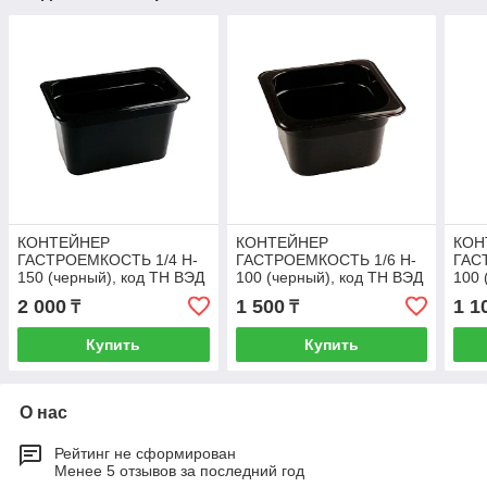
КОНТЕЙНЕР
КОНТЕЙНЕР
КОН
ГАСТРОЕМКОСТЬ 1/4 H-
ГАСТРОЕМКОСТЬ 1/6 H-
ГАС
150 (черный), код ТН ВЭД
100 (черный), код ТН ВЭД
100 
3923100000
3923100000
392
2 000
1 500
1 1
₸
₸
Купить
Купить
О нас
Рейтинг не сформирован
Менее 5 отзывов за последний год