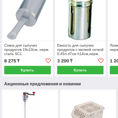
Совок для сыпучих
Емкость для сыпучих
Ложк
продуктов 19х10см, нерж.
продуктов с мелкой сеткой
нерж
сталь SC1
0,45л d7см h14см,нерж.
сталь DRG15M
8 275
3 200
1 2
₸
₸
Купить
Купить
Акционные предложения и новинки