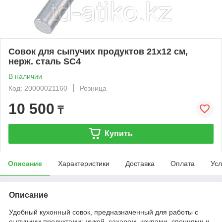
Совок для сыпучих продуктов 21х12 см,
нерж. сталь SC4
В наличии
Код: 20000021160
Розница
10 500
₸
Купить
Описание
Характеристики
Доставка
Оплата
Усл
Описание
Удобный кухонный совок, предназначенный для работы с
сыпучими продуктами: мукой, сахаром, крупами, специями и