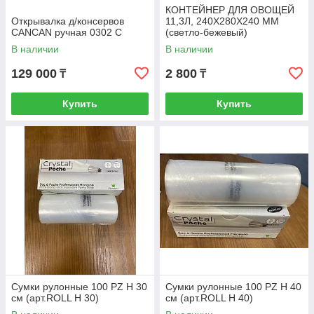
КОНТЕЙНЕР ДЛЯ ОВОЩЕЙ
Открывалка д/консервов
11,3Л, 240Х280Х240 ММ
CANCAN ручная 0302 С
(светло-бежевый)
В наличии
В наличии
129 000
2 800
₸
₸
Купить
Купить
Сумки рулонные 100 PZ H 30
Сумки рулонные 100 PZ H 40
см (арт.ROLL H 30)
см (арт.ROLL H 40)