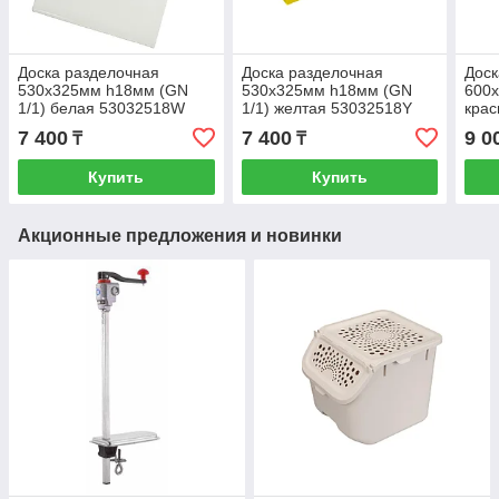
Доска разделочная
Доска разделочная
Доск
530х325мм h18мм (GN
530х325мм h18мм (GN
600
1/1) белая 53032518W
1/1) желтая 53032518Y
кра
7 400
7 400
9 0
₸
₸
Купить
Купить
Акционные предложения и новинки