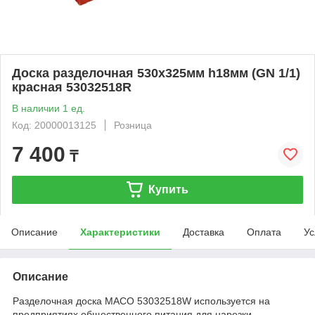
Доска разделочная 530х325мм h18мм (GN 1/1)
красная 53032518R
В наличии 1 ед.
Код: 20000013125
Розница
7 400
₸
Купить
Описание
Характеристики
Доставка
Оплата
Ус
Описание
Разделочная доска MACO 53032518W используется на
предприятиях общественного питания для нарезки