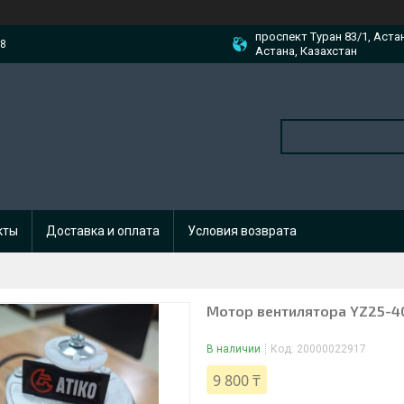
проспект Туран 83/1, Аста
88
Астана, Казахстан
кты
Доставка и оплата
Условия возврата
Мотор вентилятора YZ25-4
В наличии
Код:
20000022917
9 800 ₸