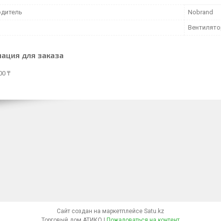
дитель
Nobrand
Вентилято
ация для заказа
00 ₸
Сайт создан на маркетплейсе
Satu.kz
Торговый дом АТИКО |
Пожаловаться на контент