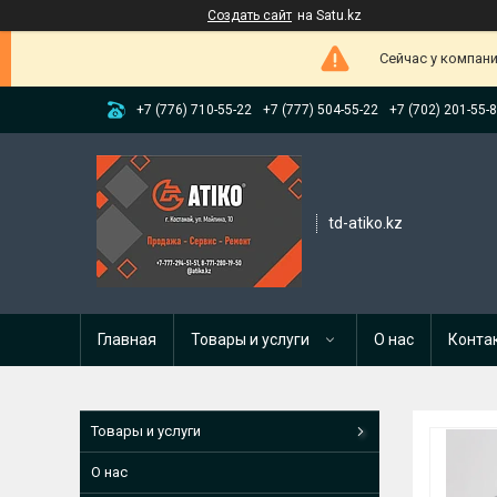
Создать сайт
на Satu.kz
Сейчас у компани
+7 (776) 710-55-22
+7 (777) 504-55-22
+7 (702) 201-55-
td-atiko.kz
Главная
Товары и услуги
О нас
Конта
Товары и услуги
О нас