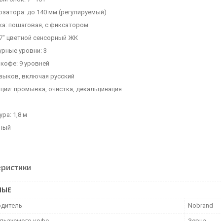
затора: до 140 мм (регулируемый)
а: пошаговая, с фиксатором
 7" цветной сенсорный ЖК
урные уровни: 3
кофе: 9 уровней
языков, включая русский
ции: промывка, очистка, декальцинация
ра: 1,8 м
рный
еристики
НЫЕ
дитель
Nobrand
ользуемого кофе
Зерна