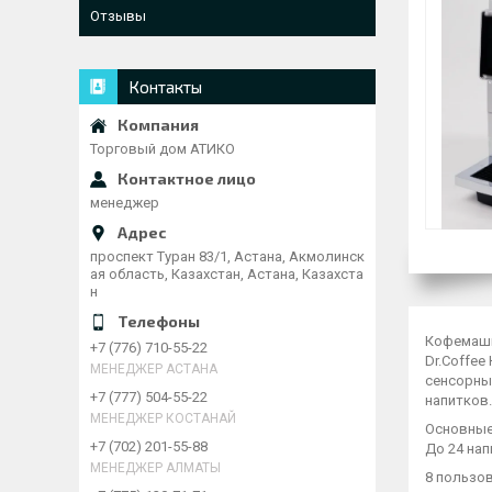
Отзывы
Контакты
Торговый дом АТИКО
менеджер
проспект Туран 83/1, Астана, Акмолинск
ая область, Казахстан, Астана, Казахста
н
Кофемашин
+7 (776) 710-55-22
Dr.Coffee
МЕНЕДЖЕР АСТАНА
сенсорны
+7 (777) 504-55-22
напитков.
МЕНЕДЖЕР КОСТАНАЙ
Основные
+7 (702) 201-55-88
До 24 нап
МЕНЕДЖЕР АЛМАТЫ
8 пользо