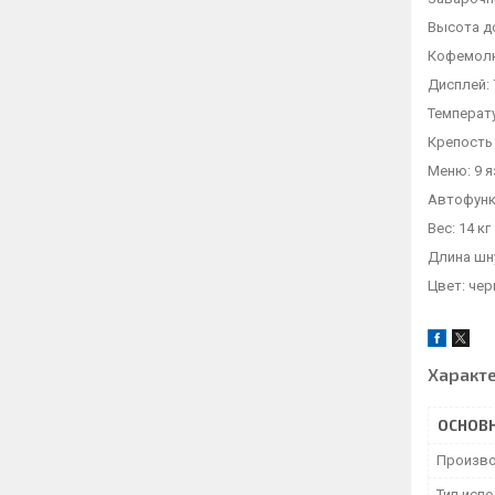
Высота до
Кофемолк
Дисплей:
Температ
Крепость 
Меню: 9 
Автофунк
Вес: 14 кг
Длина шну
Цвет: че
Характ
ОСНОВ
Произво
Тип исп