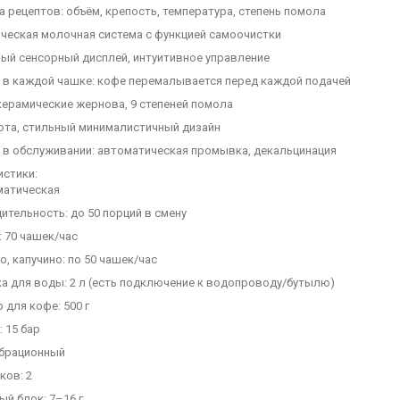
 рецептов: объём, крепость, температура, степень помола
ческая молочная система с функцией самоочистки
ый сенсорный дисплей, интуитивное управление
 в каждой чашке: кофе перемалывается перед каждой подачей
керамические жернова, 9 степеней помола
бота, стильный минималистичный дизайн
 в обслуживании: автоматическая промывка, декальцинация
истики:
матическая
тельность: до 50 порций в смену
 70 чашек/час
, капучино: по 50 чашек/час
ка для воды: 2 л (есть подключение к водопроводу/бутылю)
 для кофе: 500 г
 15 бар
ибрационный
ков: 2
й блок: 7–16 г