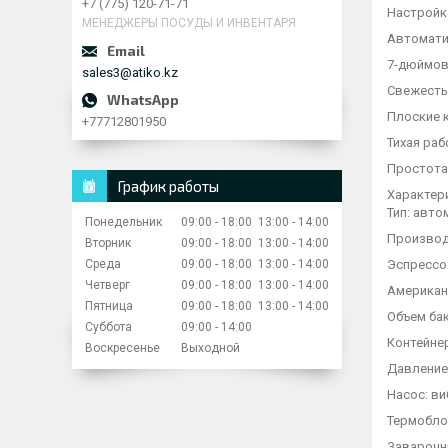
+7 (775) 120-71-71
Настройка
МЕНЕДЖЕРЫ ПОСУДЫ И ИНВЕНТАРЯ
Автомати
7-дюймов
sales3@atiko.kz
Свежесть
Плоские 
+77712801950
Тихая ра
Простота
График работы
Характер
Тип: авто
Понедельник
09:00
18:00
13:00
14:00
Производи
Вторник
09:00
18:00
13:00
14:00
Среда
09:00
18:00
13:00
14:00
Эспрессо:
Четверг
09:00
18:00
13:00
14:00
Американо
Пятница
09:00
18:00
13:00
14:00
Объем ба
Суббота
09:00
14:00
Контейнер
Воскресенье
Выходной
Давление:
Насос: в
Термобло
Заварочны