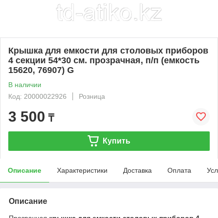
Крышка для емкости для столовых приборов
4 секции 54*30 см. прозрачная, п/п (емкость
15620, 76907) G
В наличии
Код: 20000022926
Розница
3 500
₸
Купить
Описание
Характеристики
Доставка
Оплата
Усл
Описание
Прозрачная
крышка для емкости столовых приборов 4