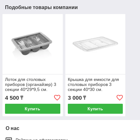
Подобные товары компании
Лоток для столовых
Крышка для емкости для
приборов (органайзер) 3
столовых приборов 3
секции 40*29*9,5 см.
секции 40*30 см.
серая, п/п (крышка 76908)
прозрачная, п/п (емкость
4 500
3 000
₸
₸
GP /1/12/
76905, 76906) G
Купить
Купить
О нас