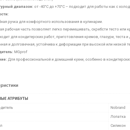
турный диапазон:
от -40°C до +70°C – подходит для работы как с холод
сти:
бная ручка для комфортного использования в кулинарии.
ая рабочая часть позволяет легко перемешивать, скребсти тесто или к
одит для кондитерских работ, приготовления кремов, глазури, теста и 
ная и долговечная, устойчива к деформации при высокой или низкой т
дитель:
MGprof
ние:
Для профессиональной и домашней кухни, особенно в кондитерских
еристики
НЫЕ АТРИБУТЫ
дитель
Nobrand
Лопатка
ал
Силикон