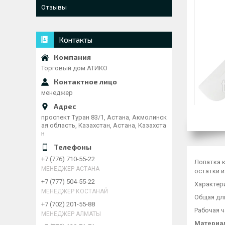
Отзывы
Контакты
Торговый дом АТИКО
менеджер
проспект Туран 83/1, Астана, Акмолинск
ая область, Казахстан, Астана, Казахста
н
+7 (776) 710-55-22
Лопатка 
МЕНЕДЖЕР АСТАНА
остатки и
+7 (777) 504-55-22
Характер
МЕНЕДЖЕР КОСТАНАЙ
Общая дли
+7 (702) 201-55-88
Рабочая ча
МЕНЕДЖЕР АЛМАТЫ
Материа