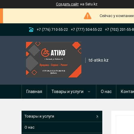
Создать сайт
на Satu.kz
Сейчас у компании
+7 (776) 710-55-22
+7 (777) 504-55-22
+7 (702) 201-55-
td-atiko.kz
Главная
Товары и услуги
О нас
Конта
Товары и услуги
О нас