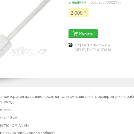
В наличии
Код:
20000022935
2 000 ₸
Купить
+7 (776) 710-55-22
МЕНЕДЖЕР АСТАНА
кондитерская идеально подходит для смешивания, формирования и рабо
з посуды.
истики:
на: 40 см
сть: 12 × 7,5 см
л:
Резина (силиконоподобная)