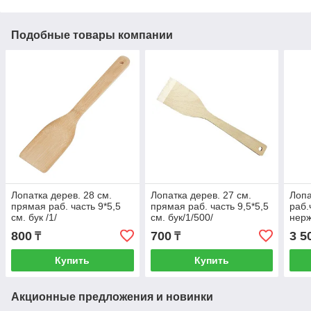
Подобные товары компании
Лопатка дерев. 28 см.
Лопатка дерев. 27 см.
Лопа
прямая раб. часть 9*5,5
прямая раб. часть 9,5*5,5
раб.
см. бук /1/
см. бук/1/500/
нерж
с пл
800
700
3 5
₸
₸
Купить
Купить
Акционные предложения и новинки