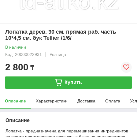
Лопатка дерев. 30 см. прямая раб. часть
10*4,5 см. бук Tellier /1/6/
В наличии
Код: 20000022931
Розница
2 800
₸
Купить
Описание
Характеристики
Доставка
Оплата
Усл
Описание
Лопатка - предназначена для перемешивания ингредиентов
во время приготовления различных блюд на предприятиях