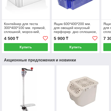
Контейнер для теста
Ящик 600*400*200 мм.
Ящик
300*400*100 мм. прямой,
для овощей конусный
для 
сплошной, мороз-кий,
перфорир. дно сплошное,
спло
белый полиэт.(крышка
синий (крышка 65079)
6507
4 500
5 900
7 3
₸
₸
76806) GP /1/1
/1/140/
Купить
Купить
Акционные предложения и новинки