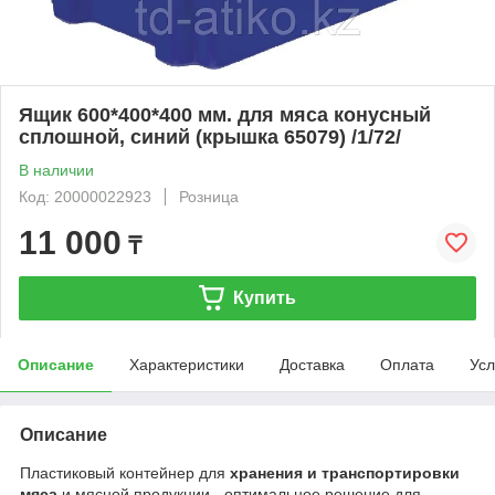
Ящик 600*400*400 мм. для мяса конусный
сплошной, синий (крышка 65079) /1/72/
В наличии
Код: 20000022923
Розница
11 000
₸
Купить
Описание
Характеристики
Доставка
Оплата
Усл
Описание
Пластиковый контейнер для
хранения и транспортировки
мяса
и мясной продукции - оптимальное решение для