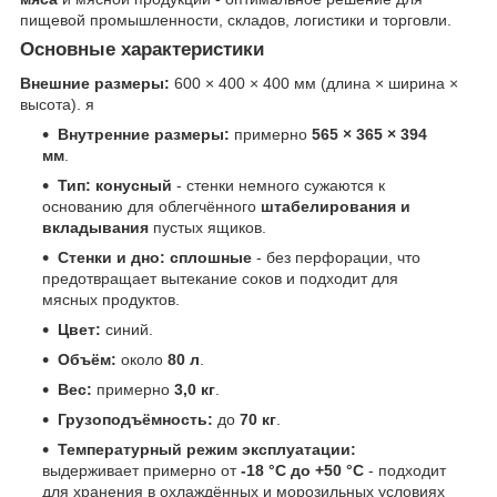
пищевой промышленности, складов, логистики и торговли.
Основные характеристики
Внешние размеры:
600 × 400 × 400 мм (длина × ширина ×
высота). я
Внутренние размеры:
примерно
565 × 365 × 394
мм
.
Тип:
конусный
- стенки немного сужаются к
основанию для облегчённого
штабелирования и
вкладывания
пустых ящиков.
Стенки и дно:
сплошные
- без перфорации, что
предотвращает вытекание соков и подходит для
мясных продуктов.
Цвет:
синий.
Объём:
около
80 л
.
Вес:
примерно
3,0 кг
.
Грузоподъёмность:
до
70 кг
.
Температурный режим эксплуатации:
выдерживает примерно от
-18 °C до +50 °C
- подходит
для хранения в охлаждённых и морозильных условиях