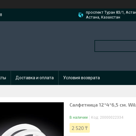
проспект Туран 83/1, Аста
88
Астана, Казахстан
кты
Доставка и оплата
Условия возврата
Салфетница 12*4*6,5 см. Wi
В наличии
Код:
20000022334
2 520 ₸