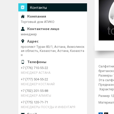
Контакты
Торговый дом АТИКО
менеджер
проспект Туран 83/1, Астана, Акмолинск
ая область, Казахстан, Астана, Казахста
н
Салфетни
+7 (776) 710-55-22
британск
МЕНЕДЖЕР АСТАНА
Размеры 1
+7 (777) 504-55-22
Эта салф
МЕНЕДЖЕР КОСТАНАЙ
Предназн
Характер
+7 (702) 201-55-88
Размер 12
МЕНЕДЖЕР АЛМАТЫ
+7 (775) 120-71-71
Материа
МЕНЕДЖЕРЫ ПОСУДЫ И ИНВЕНТАРЯ