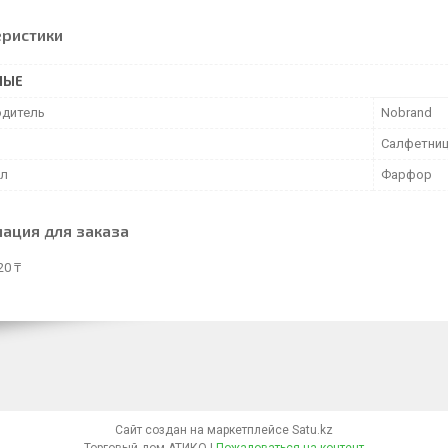
еристики
НЫЕ
дитель
Nobrand
Салфетни
ал
Фарфор
ация для заказа
20 ₸
Сайт создан на маркетплейсе
Satu.kz