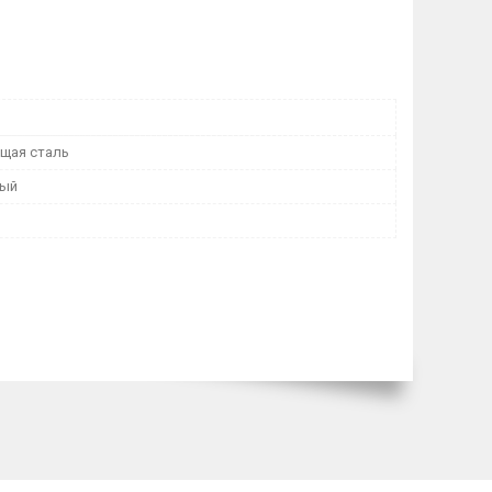
щая сталь
тый