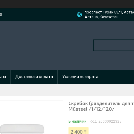
проспект Туран 83/1, Аста
88
Астана, Казахстан
кты
Доставка и оплата
Условия возврата
Скребок (разделитель для те
MGsteel /1/12/120/
В наличии
Код:
20000022325
2 400 ₸