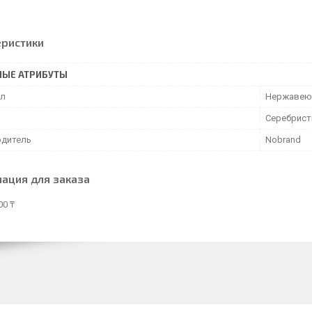
еристики
НЫЕ АТРИБУТЫ
ал
Нержавею
Серебрис
дитель
Nobrand
ация для заказа
00 ₸