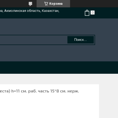
Корзина
на, Акмолинская область, Казахстан,
Поиск...
ста) h=11 см. раб. часть 15*8 см. нерж.