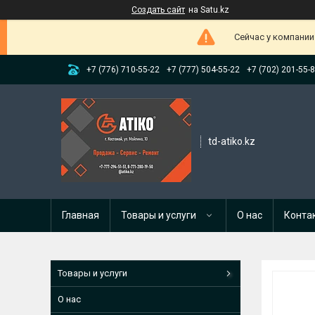
Создать сайт
на Satu.kz
Сейчас у компании
+7 (776) 710-55-22
+7 (777) 504-55-22
+7 (702) 201-55-
td-atiko.kz
Главная
Товары и услуги
О нас
Конта
Товары и услуги
О нас