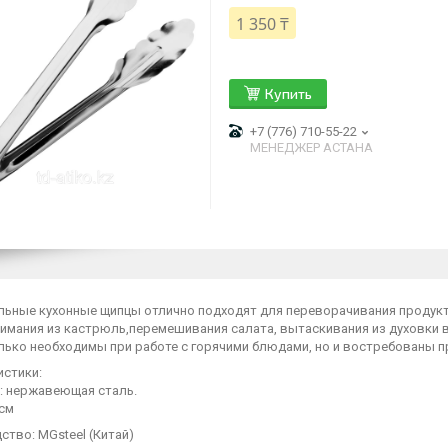
1 350 ₸
Купить
+7 (776) 710-55-22
МЕНЕДЖЕР АСТАНА
льные кухонные щипцы отлично подходят для переворачивания продукт
нимания из кастрюль,перемешивания салата, вытаскивания из духовки 
лько необходимы при работе с горячими блюдами, но и востребованы п
истики:
: нержавеющая сталь.
4см
тво: MGsteel (Китай)