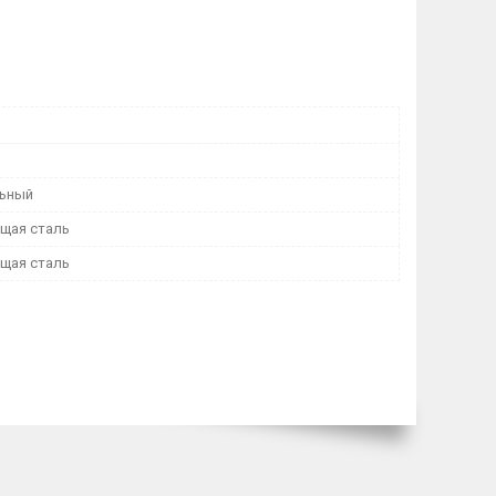
льный
щая сталь
щая сталь