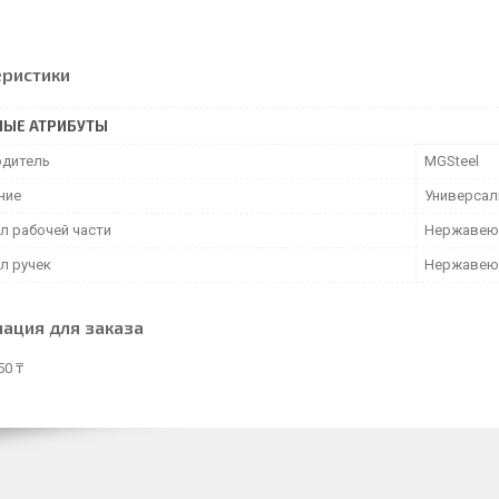
еристики
НЫЕ АТРИБУТЫ
дитель
MGSteel
ние
Универса
л рабочей части
Нержавею
л ручек
Нержавею
ация для заказа
50 ₸