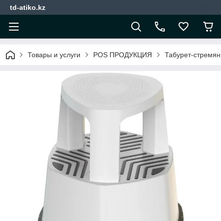
td-atiko.kz
Товары и услуги
POS ПРОДУКЦИЯ
Табурет-стремян