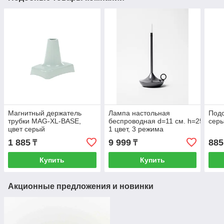
Магнитный держатель
Лампа настольная
Подс
трубки MAG-XL-BASE,
беспроводная d=11 см. h=25,5 см.
сер
цвет серый
1 цвет, 3 режима
яркости, алюм., серая LED CANDL
1 885
9 999
885
₸
₸
Купить
Купить
Акционные предложения и новинки