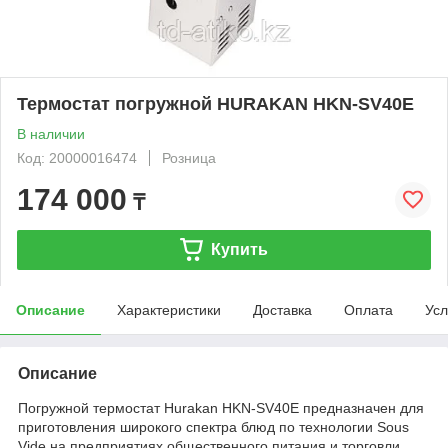
Термостат погружной HURAKAN HKN-SV40E
В наличии
Код: 20000016474
Розница
174 000
₸
Купить
Описание
Характеристики
Доставка
Оплата
Усл
Описание
Погружной термостат Hurakan HKN-SV40E предназначен для
приготовления широкого спектра блюд по технологии Sous
Vide на предприятиях общественного питания и торговли.