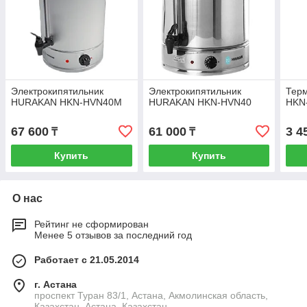
Электрокипятильник
Электрокипятильник
Тер
HURAKAN HKN-HVN40M
HURAKAN HKN-HVN40
HKN
67 600
61 000
3 4
₸
₸
Купить
Купить
О нас
Рейтинг не сформирован
Менее 5 отзывов за последний год
Работает с 21.05.2014
г. Астана
проспект Туран 83/1, Астана, Акмолинская область,
Казахстан, Астана, Казахстан