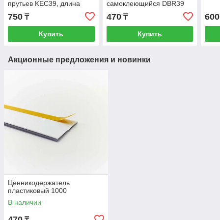
прутьев KEC39, длина
самоклеющийся DBR39
1000 мм, прозрачный
длина 1000 мм,цвет
750
470
600
₸
₸
(195758)
прозрачный
Купить
Купить
Акционные предложения и новинки
Ценникодержатель
пластиковый 1000
В наличии
470
₸