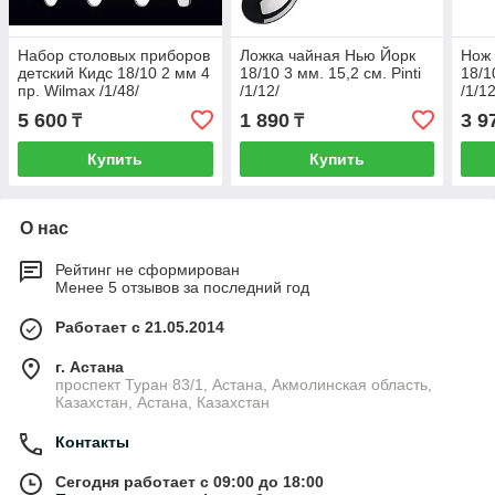
Набор столовых приборов
Ложка чайная Нью Йорк
Нож 
детский Кидс 18/10 2 мм 4
18/10 3 мм. 15,2 см. Pinti
18/1
пр. Wilmax /1/48/
/1/12/
/1/12
5 600
1 890
3 9
₸
₸
Купить
Купить
О нас
Рейтинг не сформирован
Менее 5 отзывов за последний год
Работает с 21.05.2014
г. Астана
проспект Туран 83/1, Астана, Акмолинская область,
Казахстан, Астана, Казахстан
Контакты
Сегодня работает с 09:00 до 18:00