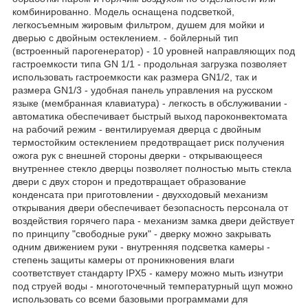
комбинированно. Модель оснащена подсветкой,
легкосъемным жировым фильтром, душем для мойки и
дверью с двойным остеклением. - бойлерный тип
(встроенный парогенератор) - 10 уровней направляющих под
гастроемкости типа GN 1/1 - продольная загрузка позволяет
использовать гастроемкости как размера GN1/2, так и
размера GN1/3 - удобная панель управления на русском
языке (мембранная клавиатура) - легкость в обслуживании -
автоматика обеспечивает быстрый выход пароконвектомата
на рабочий режим - вентилируемая дверца с двойным
термостойким остеклением предотвращает риск получения
ожога рук с внешней стороны дверки - открывающееся
внутреннее стекло дверцы позволяет полностью мыть стекла
двери с двух сторон и предотвращает образование
конденсата при приготовлении - двухходовый механизм
открывания двери обеспечивает безопасность персонала от
воздействия горячего пара - механизм замка двери действует
по принципу "свободные руки" - дверку можно закрывать
одним движением руки - внутренняя подсветка камеры -
степень защиты камеры от проникновения влаги
соответствует стандарту IPX5 - камеру можно мыть изнутри
под струей воды - многоточечный температурный щуп можно
использовать со всеми базовыми программами для