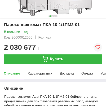
Пароконвектомат ПКА 10-1/1ПМ2-01
В наличии 1 ед.
Код: 20000012060
Розница
2 030 677
₸
Купить
Описание
Характеристики
Доставка
Оплата
Усл
Описание
Пароконвектомат Abat ПКА 10-1/1ПМ2-01 бойлерного типа
предназначен для приготовления различных блюд методом
обработки паром и горячим воздухом по отдельности или