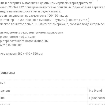
ия в пекарнях, магазинах и других коммерческих предприятиях .
на Dr.Coffee F12 оснащена интуитивно понятным 7-дюймовым вертикал
видов напитков доступны в одно касание.
ованная дневная проходимость 100/150 чашек
онтейнер – 8.0 л, внешняя емкость – бутыль (канистра и т.д.)
еское приготовление 30 напитков: американо, горячая вода и горячее м
ая кофемолка с керамическими жерновами
р зернового кофе: 1.2 кг
р отработанного кофе: 30 порций
: 2750-3300 Вт
е размеры 580 x 410 x 550 мм
еристики
НЫЕ
дитель
No brand
ние
Професси