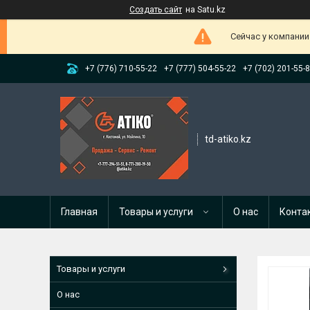
Создать сайт
на Satu.kz
Сейчас у компании
+7 (776) 710-55-22
+7 (777) 504-55-22
+7 (702) 201-55-
td-atiko.kz
Главная
Товары и услуги
О нас
Конта
Товары и услуги
О нас