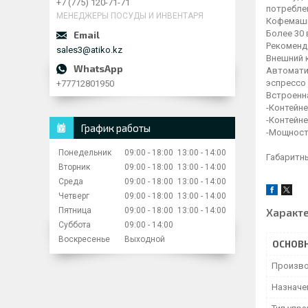
+7 (775) 120-71-71
потреблен
МЕНЕДЖЕРЫ ПОСУДЫ И ИНВЕНТАРЯ
Кофемаши
Более 30 
Рекоменд
sales3@atiko.kz
Внешний к
Автоматич
эспрессо
+77712801950
Встроенн
-Контейне
-Контейне
График работы
-Мощность
Понедельник
09:00
18:00
13:00
14:00
Габаритны
Вторник
09:00
18:00
13:00
14:00
Среда
09:00
18:00
13:00
14:00
Четверг
09:00
18:00
13:00
14:00
Пятница
09:00
18:00
13:00
14:00
Характ
Суббота
09:00
14:00
Воскресенье
Выходной
ОСНОВ
Произво
Назначе