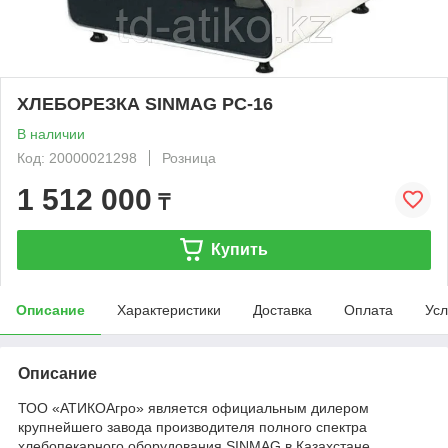
ХЛЕБОРЕЗКА SINMAG PC-16
В наличии
Код: 20000021298
Розница
1 512 000
₸
Купить
Описание
Характеристики
Доставка
Оплата
Усл
Описание
ТОО «АТИКОАгро» является официальным дилером
крупнейшего завода производителя полного спектра
хлебопекарного оборудования SINMAG в Казахстане.