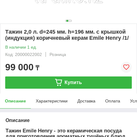
Тажин 2,0 л. d=245 мм. h=196 мм. с крышкой
(индукция) коричневый керам Emile Henry /1/
В наличии 1 ед.
Код: 20000022002
Розница
99 000
₸
Купить
Описание
Характеристики
Доставка
Оплата
Усл
Описание
Тажин Emile Henry -
это
керамическая посуда
для приготовления ароматных тушёных блюд
,