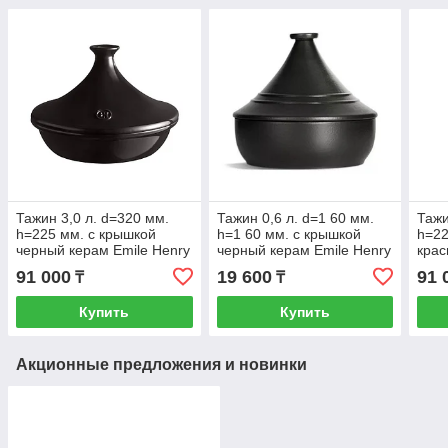
Тажин 3,0 л. d=320 мм.
Тажин 0,6 л. d=1 60 мм.
Тажи
h=225 мм. с крышкой
h=1 60 мм. с крышкой
h=22
черный керам Emile Henry
черный керам Emile Henry
крас
/1/
/1/2/
Henr
91 000
19 600
91 
₸
₸
Купить
Купить
Акционные предложения и новинки