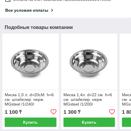
Все условия оплаты
Подобные товары компании
Миска 1,0 л. d=20cM. h=6
Миска 1,4л. d=22 см. h=6
Миск
см. штабелир. нерж.
см. штабелир. нерж.
см. 
MGsteel /1/240/
MGsteel /1/200/
MGst
1 100
1 300
1 8
₸
₸
Купить
Купить