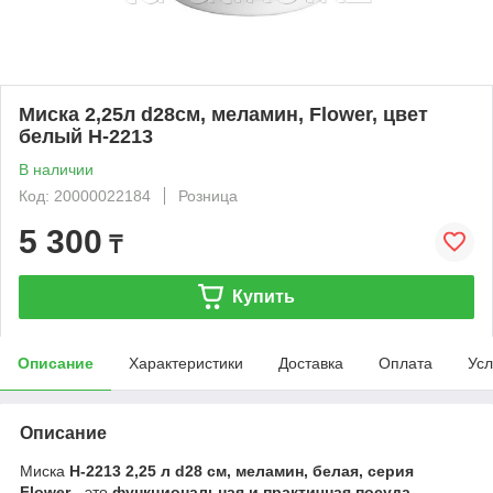
Миска 2,25л d28см, меламин, Flower, цвет
белый H-2213
В наличии
Код: 20000022184
Розница
5 300
₸
Купить
Описание
Характеристики
Доставка
Оплата
Усл
Описание
Миска
H-2213 2,25 л d28 см, меламин, белая, серия
Flower
- это
функциональная и практичная посуда
,