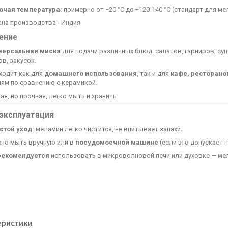
очая температура:
примерно от −20 °C до +120-140 °C (стандарт для 
ана производства - Индия
ение
версальная миска
для подачи различных блюд: салатов, гарниров, с
в, закусок.
ходит как для
домашнего использования
, так и для
кафе, ресторано
ям по сравнению с керамикой.
ая, но прочная, легко мыть и хранить.
 эксплуатация
стой уход:
меламин легко чистится, не впитывает запахи.
но мыть вручную или в
посудомоечной машине
(если это допускает 
рекомендуется
использовать в микроволновой печи или духовке — мел
еристики