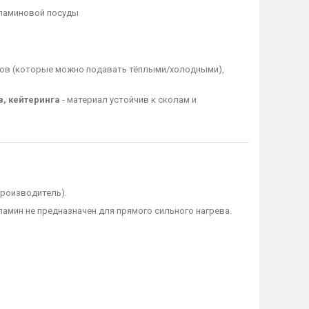
меламиновой посуды
упов (которые можно подавать тёплыми/холодными),
в, кейтеринга
- материал устойчив к сколам и
производитель).
амин не предназначен для прямого сильного нагрева.