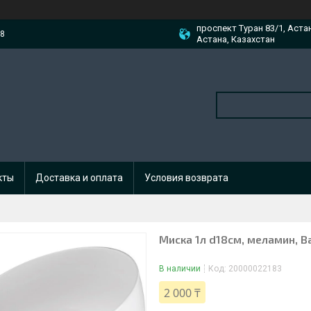
проспект Туран 83/1, Аста
88
Астана, Казахстан
кты
Доставка и оплата
Условия возврата
Миска 1л d18см, меламин, Ba
В наличии
Код:
20000022183
2 000 ₸