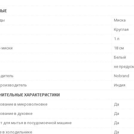
НЫЕ
уды
Миска
Круглая
1 л
 миски
18 см
Белый
не предус
дитель
Nobrand
производитель
Индия
НИТЕЛЬНЫЕ ХАРАКТЕРИСТИКИ
ование в микроволновке
Да
ование в духовке
Да
т для мытья в посудомоечной машине
Да
е в холодильнике
Да