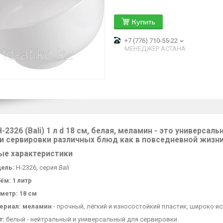
Купить
+7 (776) 710-55-22
МЕНЕДЖЕР АСТАНА
H-2326 (Bali) 1 л d 18 см, белая, меламин
- это
универсальн
и сервировки различных блюд как в повседневной жизни
ые характеристики
ель:
H-2326, серия
Bali
ём:
1 литр
метр:
18 см
ериал:
меламин
- прочный, лёгкий и износостойкий пластик, широко и
т:
белый - нейтральный и универсальный для сервировки.