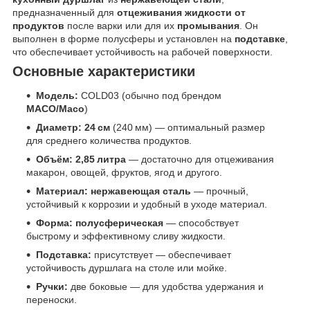
предназначенный для
отцеживания жидкости от
продуктов
после варки или для их
промывания
. Он
выполнен в форме полусферы и установлен на
подставке
,
что обеспечивает устойчивость на рабочей поверхности.
Основные характеристики
Модель:
COLD03 (обычно под брендом
MACO/Maco
)
Диаметр:
24 см
(240 мм) — оптимальный размер
для среднего количества продуктов.
Объём:
2,85 литра
— достаточно для отцеживания
макарон, овощей, фруктов, ягод и другого.
Материал:
нержавеющая сталь
— прочный,
устойчивый к коррозии и удобный в уходе материал.
Форма:
полусферическая
— способствует
быстрому и эффективному сливу жидкости.
Подставка:
присутствует — обеспечивает
устойчивость дуршлага на столе или мойке.
Ручки:
две боковые — для удобства удержания и
переноски.