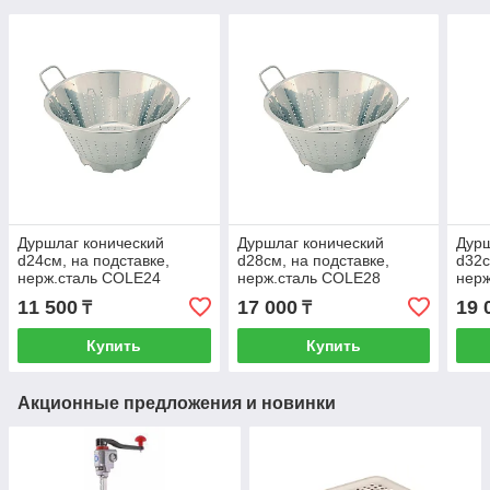
Дуршлаг конический
Дуршлаг конический
Дурш
d24см, на подставке,
d28см, на подставке,
d32с
нерж.сталь COLE24
нерж.сталь COLE28
нерж
11 500
17 000
19 
₸
₸
Купить
Купить
Акционные предложения и новинки