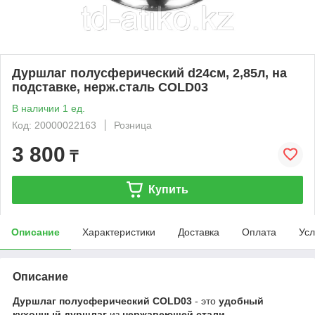
Дуршлаг полусферический d24см, 2,85л, на
подставке, нерж.сталь COLD03
В наличии 1 ед.
Код: 20000022163
Розница
3 800
₸
Купить
Описание
Характеристики
Доставка
Оплата
Усл
Описание
Дуршлаг полусферический COLD03
- это
удобный
кухонный дуршлаг
из
нержавеющей стали
,