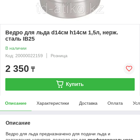
Ведро для льда d14см h14см 1,5л, нерж.
сталь IB25
В наличии
Код: 20000022159
Розница
2 350
₸
Купить
Описание
Характеристики
Доставка
Оплата
Усл
Описание
Ведро для льда предназначено для подачи льда и
охлаждения напитков, подходя как для
профессионального