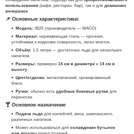
использования
(кафе, ресторан, бар), так и для
домашних
вечеринок
.
📌 Основные характеристики:
Модель:
IB25 (производитель — MACO)
Материал:
нержавеющая сталь — прочная,
устойчивая к коррозии поверхность, легко моется.
Объём:
1,5 литра — достаточно льда для нескольких
напитков.
Размеры:
примерно
14 см в диаметре
и
14 см в
высоту
.
Цвет/отделка:
металлический, хромированный
блеск.
Ручки:
обычно есть
удобные боковые ручки
для
переноски.
🍸 Основное назначение
Подача льда
для коктейлей, вина, шампанского,
различных напитков.
Может использоваться для
охлаждения бутылок
или посуды
перед подачей.