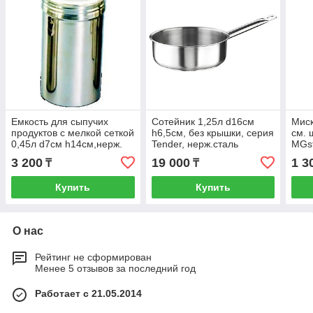
Емкость для сыпучих
Сотейник 1,25л d16см
Миск
продуктов с мелкой сеткой
h6,5см, без крышки, серия
см. 
0,45л d7см h14см,нерж.
Tender, нерж.сталь
MGst
сталь DRG15M
33901016
3 200
19 000
1 3
₸
₸
Купить
Купить
О нас
Рейтинг не сформирован
Менее 5 отзывов за последний год
Работает с 21.05.2014