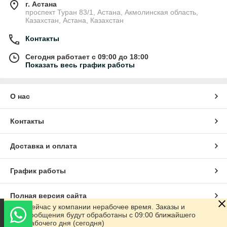
г. Астана
проспект Туран 83/1, Астана, Акмолинская область,
Казахстан, Астана, Казахстан
Контакты
Сегодня работает с 09:00 до 18:00
Показать весь график работы
О нас
Контакты
Доставка и оплата
График работы
Полная версия сайта
Сейчас у компании нерабочее время. Заказы и
сообщения будут обработаны с 09:00 ближайшего
Сайт создан на маркетплейсе
Satu.kz
рабочего дня (сегодня)