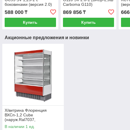
боковинами (версия 2.0)
Carboma G110)
(вер
(9006-9005)
588 000
869 856
666
₸
₸
Купить
Купить
Акционные предложения и новинки
Х/витрина Флоренция
ВХСп-1,2 Cube
(наруж.Ral7037,
внутр.Ral9003)
В наличии 1 ед.