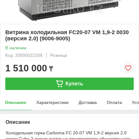
Витрина холодильная FC20-07 VM 1,9-2 0030
(версия 2.0) (9006-9005)
В наличии
Код: 20000022208
Розница
1 510 000
₸
Купить
Описание
Характеристики
Доставка
Оплата
Усл
Описание
Холодильная горка Carboma FC 20-07 VM 1,9-2 версия 2.0
серии Cube 2 используется на предприятиях общественного