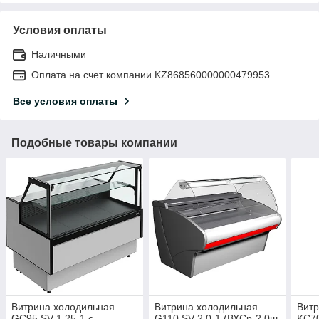
Условия оплаты
Наличными
Оплата на счет компании KZ868560000000479953
Все условия оплаты
Подобные товары компании
Витрина холодильная
Витрина холодильная
Витр
GC95 SV 1,25-1 с
G110 SV 2.0-1 (ВХСр-2,0ш
KC70