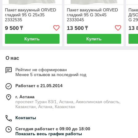
Пакет вакуумный ORVED
Пакет вакуумный ORVED
Пак
гладкий 95 G 25x35
гладкий 95 G 30х45
Д/SO
2332535
2333045
G 2
9 500
13 500
13 
₸
₸
Купить
Купить
О нас
Рейтинг не сформирован
Менее 5 отзывов за последний год
Работает с 21.05.2014
г. Астана
проспект Туран 83/1, Астана, Акмолинская область,
Казахстан, Астана, Казахстан
Контакты
Сегодня работает с 09:00 до 18:00
Показать весь график работы