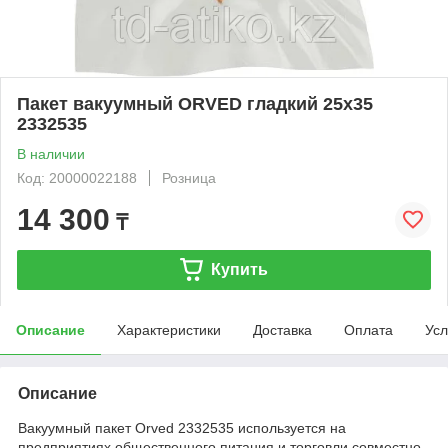
Пакет вакуумный ORVED гладкий 25х35
2332535
В наличии
Код: 20000022188
Розница
14 300
₸
Купить
Описание
Характеристики
Доставка
Оплата
Усл
Описание
Вакуумный пакет Orved 2332535 используется на
предприятиях общественного питания и торговли совместно