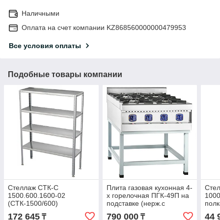
Наличными
Оплата на счет компании KZ868560000000479953
Все условия оплаты
Подобные товары компании
Стеллаж СТК-С
Плита газовая кухонная 4-
Сте
1500.600.1600-02
х горелочная ПГК-49П на
1000
(СТК-1500/600)
подставке (нерж.с
пол
кр.подст.)
172 645
790 000
44 
₸
₸