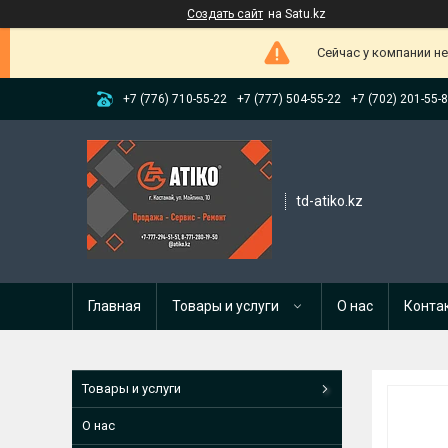
Создать сайт
на Satu.kz
Сейчас у компании н
+7 (776) 710-55-22
+7 (777) 504-55-22
+7 (702) 201-55-
td-atiko.kz
Главная
Товары и услуги
О нас
Конта
Товары и услуги
О нас