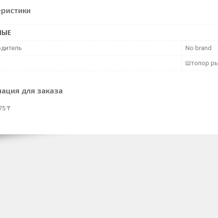
еристики
НЫЕ
дитель
No brand
Штопор р
ация для заказа
75 ₸