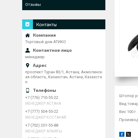
Отзывы
Контакты
Торговый дом АТИКО
менеджер
проспект Туран 83/1, Астана, Акмолинск
ая область, Казахстан, Астана, Казахста
н
Штопор р
+7 (776) 710-55-22
Вид това
МЕНЕДЖЕР АСТАНА
+7 (777) 504-55-22
Вес 100 г.
МЕНЕДЖЕР КОСТАНАЙ
Производ
+7 (702) 201-55-88
МЕНЕДЖЕР АЛМАТЫ