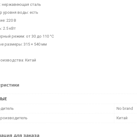
: нержавеющая сталь
р уровня воды: есть
е: 220 В
 2.5 кВт
рный режим: от 30 до 110 °С
е размеры: 315 × 540 мм
роизводства: Китай
еристики
НЫЕ
дитель
No brand
производитель
Китай
ация для заказа