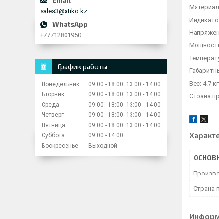
Материал
sales3@atiko.kz
Индикато
Напряжени
+77712801950
Мощность:
Температу
График работы
Габаритны
Вес: 4.7 кг
Понедельник
09:00
18:00
13:00
14:00
Вторник
09:00
18:00
13:00
14:00
Страна п
Среда
09:00
18:00
13:00
14:00
Четверг
09:00
18:00
13:00
14:00
Пятница
09:00
18:00
13:00
14:00
Характ
Суббота
09:00
14:00
Воскресенье
Выходной
ОСНОВ
Произво
Страна 
Информ