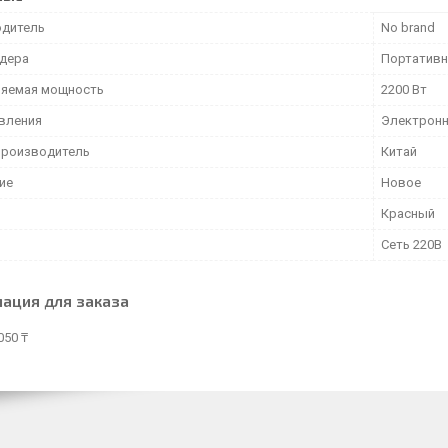
дитель
No brand
ндера
Портатив
яемая мощность
2200 Вт
авления
Электрон
производитель
Китай
ие
Новое
Красный
Сеть 220В
ация для заказа
050 ₸