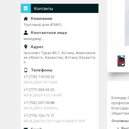
Контакты
Торговый дом АТИКО
менеджер
проспект Туран 83/1, Астана, Акмолинск
ая область, Казахстан, Астана, Казахста
н
+7 (776) 710-55-22
МЕНЕДЖЕР АСТАНА
+7 (777) 504-55-22
МЕНЕДЖЕР КОСТАНАЙ
Блендер 
+7 (702) 201-55-88
профессио
Благодаря
МЕНЕДЖЕР АЛМАТЫ
обществе
+7 (775) 120-71-71
Основны
МЕНЕДЖЕРЫ ПОСУДЫ И ИНВЕНТАРЯ
Выс