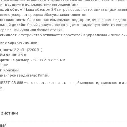
и твёрдыми и волокнистыми ингредиентами.
ьшой объем:
Чаша объемом 3.9 литра позволяет готовить внушительны
тельно ускоряет процесс обслуживания клиентов.
версальность:
С легкостью измельчает лед, орехи, смешивает жидкос
льный дизайн:
Яркий корпус красного цвета придает устройству совре
ера вашей кухни или барной стойки.
ктичность:
Устройство отличается простотой в управлении и легко оч
кие характеристики:
ность:
2.2 кВт (2200 Вт).
ём чаши:
3.9 л.
аритные размеры:
230 x 219 x 599 мм.
:
6 кг.
т:
Красный.
ана-производитель:
Китай.
GRESTI CB-888 — это сочетание впечатляющей мощности, надежности и 
и.
еристики
НЫЕ