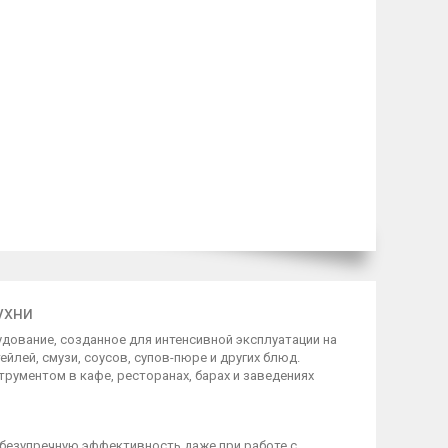
ухни
ование, созданное для интенсивной эксплуатации на
лей, смузи, соусов, супов-пюре и других блюд.
рументом в кафе, ресторанах, барах и заведениях
 безупречную эффективность даже при работе с