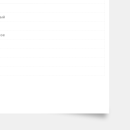
ный
ное