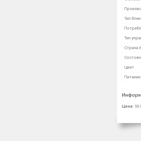
Произво
Тип бле
Потребл
Тип упр
Страна 
Состоян
Цвет
Питание
Информ
Цена:
50 