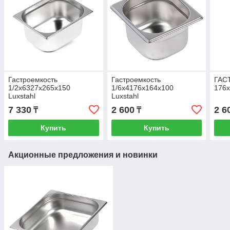
Гастроемкость
Гастроемкость
ГАС
1/2х6327х265х150
1/6х4176х164х100
176х
Luxstahl
Luxstahl
7 330
2 600
2 6
₸
₸
Купить
Купить
Акционные предложения и новинки