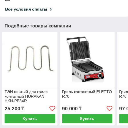
Все условия оплаты
Подобные товары компании
ТЭН нижний для гриля
Гриль контактный ELETTO
Грил
контатный HURAKAN
R70
R76
HKN-PE34R
25 200
90 000
97 
₸
₸
Купить
Купить