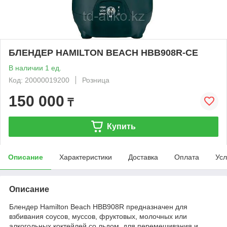
БЛЕНДЕР HAMILTON BEACH HBB908R-CE
В наличии 1 ед.
Код: 20000019200
Розница
150 000
₸
Купить
Описание
Характеристики
Доставка
Оплата
Усл
Описание
Блендер Hamilton Beach HBB908R предназначен для
взбивания соусов, муссов, фруктовых, молочных или
алкогольных коктейлей со льдом, для перемешивания и