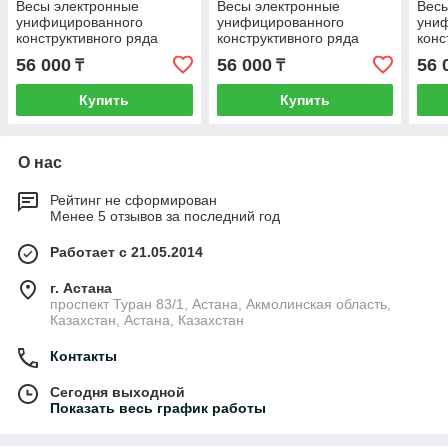
Весы электронные
Весы электронные
Весы
унифицированного
унифицированного
уни
конструктивного ряда
конструктивного ряда
конс
ВЭУ-32-5/10-А по ТУ4274-
ВЭУ-15-2/5-А ТОРГОВЫЕ
ВЭУ-
56 000
56 000
56 
₸
₸
046-00226454-
арт.15-1
046-
Купить
Купить
О нас
Рейтинг не сформирован
Менее 5 отзывов за последний год
Работает с 21.05.2014
г. Астана
проспект Туран 83/1, Астана, Акмолинская область,
Казахстан, Астана, Казахстан
Контакты
Сегодня выходной
Показать весь график работы