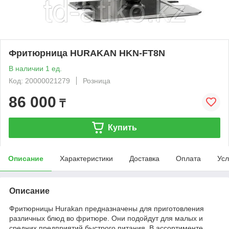
Фритюрница HURAKAN HKN-FT8N
В наличии 1 ед.
Код: 20000021279
Розница
86 000
₸
Купить
Описание
Характеристики
Доставка
Оплата
Усл
Описание
Фритюрницы Hurakan предназначены для приготовления
различных блюд во фритюре. Они подойдут для малых и
средних предприятий быстрого питания. В ассортименте