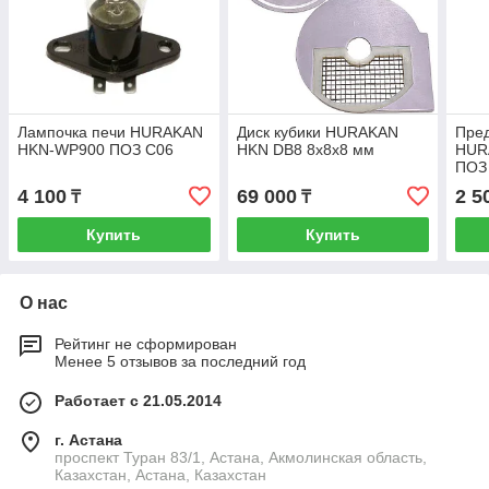
Лампочка печи HURAKAN
Диск кубики HURAKAN
Пред
HKN-WP900 ПОЗ C06
HKN DB8 8x8x8 мм
HUR
ПОЗ
4 100
69 000
2 5
₸
₸
Купить
Купить
О нас
Рейтинг не сформирован
Менее 5 отзывов за последний год
Работает с 21.05.2014
г. Астана
проспект Туран 83/1, Астана, Акмолинская область,
Казахстан, Астана, Казахстан