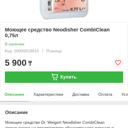
Моющее средство Neodisher CombiClean
0,75л
В наличии
Код: 20000018615
Розница
5 900
₸
Купить
Описание
Характеристики
Доставка
Оплата
Усл
Описание
Моющее средство Dr. Weigert Neodisher CombiClean
используется на предприятиях общественного питания и