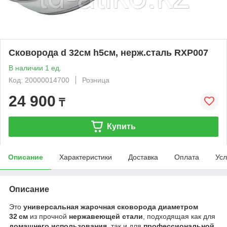
Сковорода d 32см h5см, нерж.сталь RXP007
В наличии 1 ед.
Код: 20000014700
Розница
24 900
₸
Купить
Описание
Характеристики
Доставка
Оплата
Усл
Описание
Это
универсальная жарочная сковорода диаметром
32 см
из прочной
нержавеющей стали
, подходящая как для
домашнего использования
, так и для
профессиональной