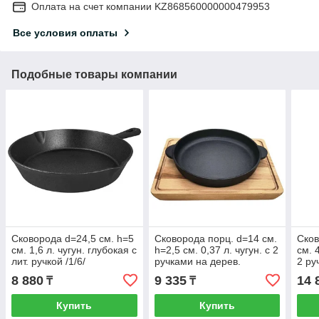
Оплата на счет компании KZ868560000000479953
Все условия оплаты
Подобные товары компании
Сковорода d=24,5 см. h=5
Сковорода порц. d=14 см.
Сков
см. 1,6 л. чугун. глубокая с
h=2,5 см. 0,37 л. чугун. с 2
см. 
лит. ручкой /1/6/
ручками на дерев.
2 ру
подставке /1/12/
(Код
8 880
9 335
14 
₸
₸
Купить
Купить