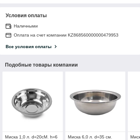
Условия оплаты
Наличными
Оплата на счет компании KZ868560000000479953
Все условия оплаты
Подобные товары компании
Миска 1,0 л. d=20cM. h=6
Миска 6,0 л. d=35 см.
Миск