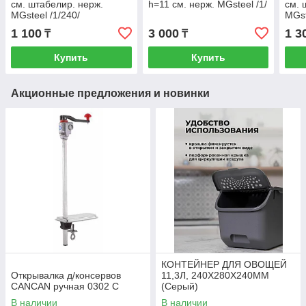
см. штабелир. нерж.
h=11 см. нерж. MGsteel /1/
см. 
MGsteel /1/240/
MGst
1 100
3 000
1 3
₸
₸
Купить
Купить
Акционные предложения и новинки
КОНТЕЙНЕР ДЛЯ ОВОЩЕЙ
Открывалка д/консервов
11,3Л, 240Х280Х240ММ
CANCAN ручная 0302 С
(Серый)
В наличии
В наличии