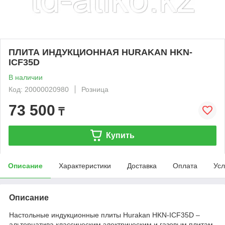
ПЛИТА ИНДУКЦИОННАЯ HURAKAN HKN-
ICF35D
В наличии
Код: 20000020980
Розница
73 500
₸
Купить
Описание
Характеристики
Доставка
Оплата
Усл
Описание
Настольные индукционные плиты Hurakan HKN-ICF35D –
альтернатива классическим электрическим и газовым плитам,