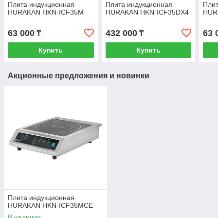
Плита индукционная
Плита индукционная
Плит
HURAKAN HKN-ICF35M
HURAKAN HKN-ICF35DX4
HUR
63 000
432 000
63 
₸
₸
Купить
Купить
Акционные предложения и новинки
Плита индукционная
HURAKAN HKN-ICF35MCE
В наличии