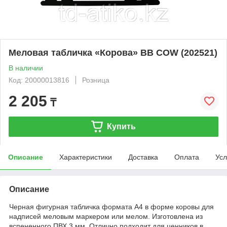
Меловая табличка «Корова» BB COW (202521)
В наличии
Код: 20000013816
Розница
2 205
₸
Купить
Описание
Характеристики
Доставка
Оплата
Усл
Описание
Черная фигурная табличка формата А4 в форме коровы для
надписей меловым маркером или мелом. Изготовлена из
вспененного ПВХ 3 мм. Отлично подходит для ценников в