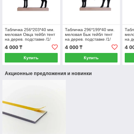
Табличка 256*203*40 мм.
Табличка 296*199*40 мм.
Табл
меловая Овца тейбл тент
меловая Бык тейбл тент
мело
на дерев. подставке /1/
на дерев. подставке /1/
на д
4 000
4 000
4 0
₸
₸
Купить
Купить
Акционные предложения и новинки