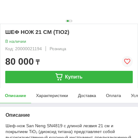
ШЕФ НОЖ 21 СМ (TIO2)
В наличии
Код: 20000021194
Розница
80 000
₸
Купить
Описание
Характеристики
Доставка
Оплата
Усл
Описание
Шеф-нож San Neng SN4819 с длиной лезвия 21 см и
покрытием TiO₂ (диоксид титана) представляет собой
высококачественный кухонный инструмент, предназначенный