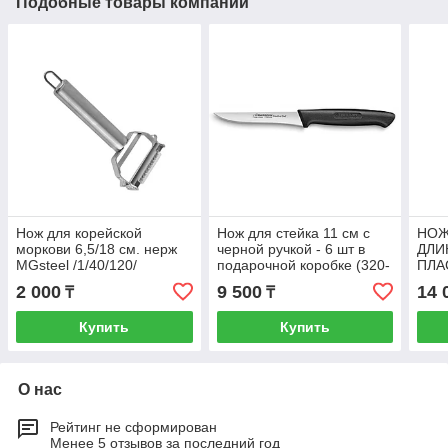
Подобные товары компании
Нож для корейской
Нож для стейка 11 см с
НОЖ
моркови 6,5/18 см. нерж
черной ручкой - 6 шт в
ДЛИ
MGsteel /1/40/120/
подарочной коробке (320-
ПЛА
10/B6)
2 000
9 500
14 
₸
₸
Купить
Купить
О нас
Рейтинг не сформирован
Менее 5 отзывов за последний год