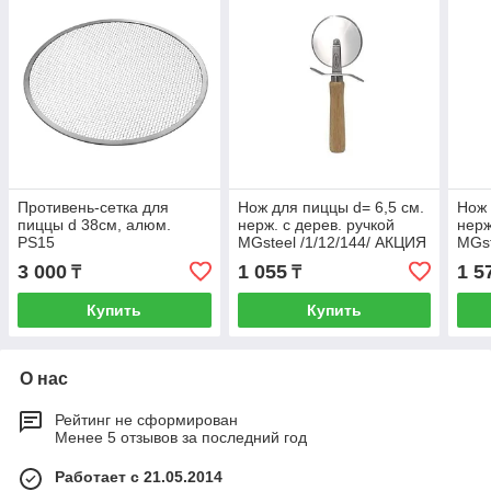
Противень-сетка для
Нож для пиццы d= 6,5 см.
Нож 
пиццы d 38см, алюм.
нерж. с дерев. ручкой
нерж
PS15
MGsteel /1/12/144/ АКЦИЯ
MGst
3 000
1 055
1 5
₸
₸
Купить
Купить
О нас
Рейтинг не сформирован
Менее 5 отзывов за последний год
Работает с 21.05.2014