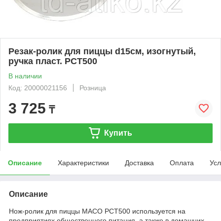
Резак-ролик для пиццы d15см, изогнутый,
ручка пласт. PCT500
В наличии
Код: 20000021156
Розница
3 725
₸
Купить
Описание
Характеристики
Доставка
Оплата
Усл
Описание
Нож-ролик для пиццы MACO PCT500 используется на
предприятиях общественного питания, а также в домашних