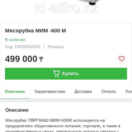
Мясорубка МИМ -600 М
В наличии
Код: 10000002003
Розница
499 000
₸
Купить
Описание
Характеристики
Доставка
Оплата
Усл
Описание
Мясорубка Т
О
РГМАШ МИМ-600М используется на
предприятиях общественного питания, торговли, а также в
производственных цехах, деятельность которых связана с